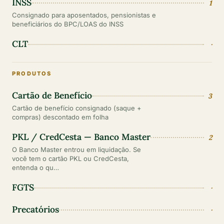
INSS
1
Consignado para aposentados, pensionistas e
beneficiários do BPC/LOAS do INSS
CLT
·
PRODUTOS
Cartão de Benefício
3
Cartão de benefício consignado (saque +
compras) descontado em folha
PKL / CredCesta — Banco Master
2
O Banco Master entrou em liquidação. Se
você tem o cartão PKL ou CredCesta,
entenda o qu…
FGTS
·
Precatórios
·