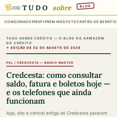
TUDO
sobre
BLOG
CONSIGNADO
PMSP
IPREM
INSS
FGTS
CARTÃO DE BENEFÍC
TUDO SOBRE CRÉDITO — O BLOG DO ARMAZÉM
DO CRÉDITO
✦
EDIÇÃO DE 02 DE AGOSTO DE 2026
PKL / CREDCESTA — BANCO MASTER
Credcesta: como consultar
saldo, fatura e boletos hoje —
e os telefones que ainda
funcionam
App, site e central antiga do Credcesta pararam