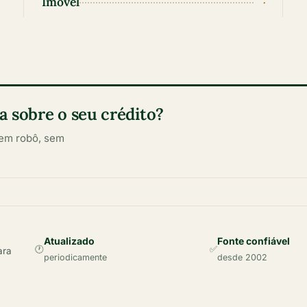
Imóvel
·
 sobre o seu crédito?
sem robô, sem
Atualizado
Fonte confiável
🕐
✅
ara
periodicamente
desde 2002