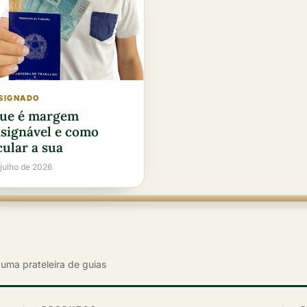
SIGNADO
ue é margem
signável e como
cular a sua
 julho de 2026
uma prateleira de guias