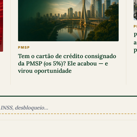
P
P
a
PMSP
p
Tem o cartão de crédito consignado
da PMSP (os 5%)? Ele acabou — e
virou oportunidade