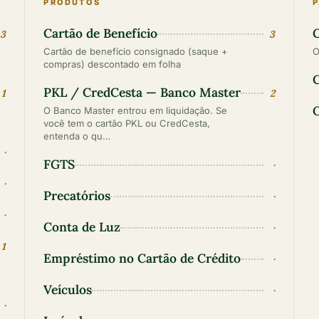
PRODUTOS
Cartão de Benefício
3
3
Cartão de benefício consignado (saque +
O
compras) descontado em folha
C
PKL / CredCesta — Banco Master
1
2
O
O Banco Master entrou em liquidação. Se
você tem o cartão PKL ou CredCesta,
entenda o qu…
·
FGTS
·
·
Precatórios
·
·
Conta de Luz
·
1
Empréstimo no Cartão de Crédito
·
Veículos
·
·