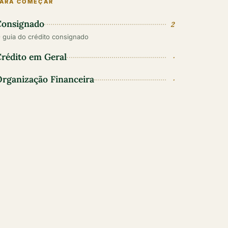
PARA COMEÇAR
Consignado
2
 guia do crédito consignado
rédito em Geral
·
rganização Financeira
·