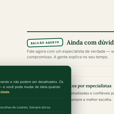
Ainda com dúvida
BALCÃO ABERTO
Fale agora com um especialista de verdade — 
compromisso. A gente explica no seu tempo.
onando e não podem ser desativados. Os
Conteúdos escritos por especialistas
 — e você pode mudar de ideia quando
acidade
.
Informações claras, atualizadas e confiáveis p
ajudar você a fazer sempre a melhor escolha.
escolhas de cookies. Sempre ativos.