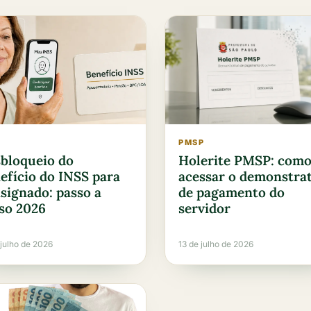
PMSP
bloqueio do
Holerite PMSP: com
efício do INSS para
acessar o demonstra
signado: passo a
de pagamento do
so 2026
servidor
 julho de 2026
13 de julho de 2026