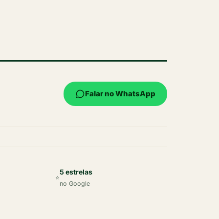
Falar no WhatsApp
5 estrelas
⭐
no Google