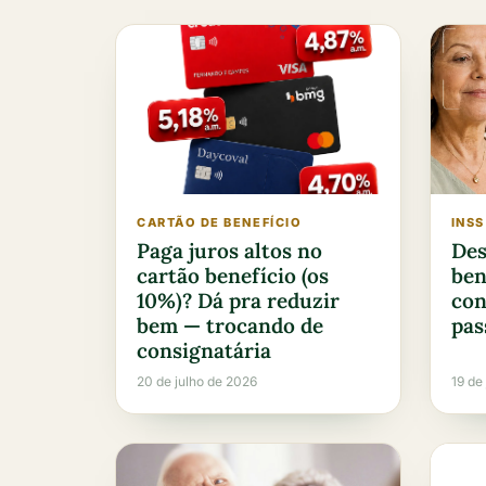
CARTÃO DE BENEFÍCIO
INSS
Paga juros altos no
Des
cartão benefício (os
ben
10%)? Dá pra reduzir
con
bem — trocando de
pas
consignatária
20 de julho de 2026
19 de