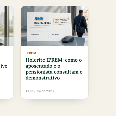
IPREM
o
Holerite IPREM: como o
tivo
aposentado e o
pensionista consultam o
demonstrativo
13 de julho de 2026