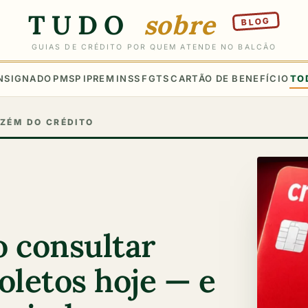
TUDO
sobre
BLOG
GUIAS DE CRÉDITO POR QUEM ATENDE NO BALCÃO
NSIGNADO
PMSP
IPREM
INSS
FGTS
CARTÃO DE BENEFÍCIO
TO
ZÉM DO CRÉDITO
 consultar
boletos hoje — e