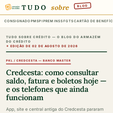
TUDO
sobre
BLOG
CONSIGNADO
PMSP
IPREM
INSS
FGTS
CARTÃO DE BENEFÍC
TUDO SOBRE CRÉDITO — O BLOG DO ARMAZÉM
DO CRÉDITO
✦
EDIÇÃO DE 02 DE AGOSTO DE 2026
PKL / CREDCESTA — BANCO MASTER
Credcesta: como consultar
saldo, fatura e boletos hoje —
e os telefones que ainda
funcionam
App, site e central antiga do Credcesta pararam