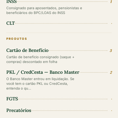
INSS
1
Consignado para aposentados, pensionistas e
beneficiários do BPC/LOAS do INSS
CLT
·
PRODUTOS
Cartão de Benefício
3
Cartão de benefício consignado (saque +
compras) descontado em folha
PKL / CredCesta — Banco Master
2
O Banco Master entrou em liquidação. Se
você tem o cartão PKL ou CredCesta,
entenda o qu…
FGTS
·
Precatórios
·