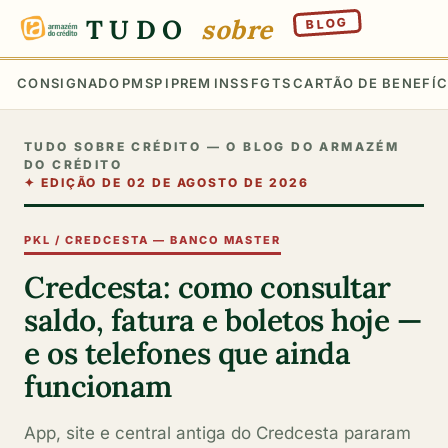
TUDO
sobre
BLOG
CONSIGNADO
PMSP
IPREM
INSS
FGTS
CARTÃO DE BENEFÍC
TUDO SOBRE CRÉDITO — O BLOG DO ARMAZÉM
DO CRÉDITO
✦
EDIÇÃO DE 02 DE AGOSTO DE 2026
PKL / CREDCESTA — BANCO MASTER
Credcesta: como consultar
saldo, fatura e boletos hoje —
e os telefones que ainda
funcionam
App, site e central antiga do Credcesta pararam