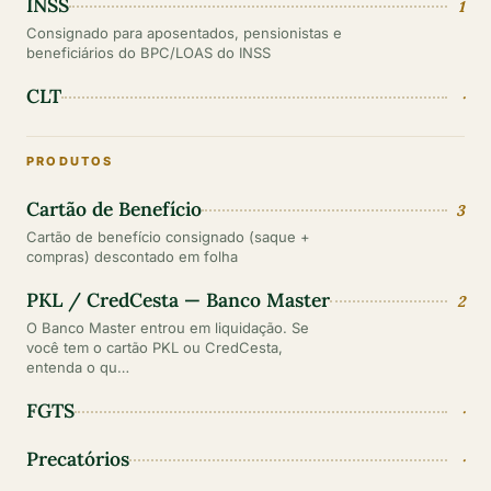
INSS
1
Consignado para aposentados, pensionistas e
beneficiários do BPC/LOAS do INSS
CLT
·
PRODUTOS
Cartão de Benefício
3
Cartão de benefício consignado (saque +
compras) descontado em folha
PKL / CredCesta — Banco Master
2
O Banco Master entrou em liquidação. Se
você tem o cartão PKL ou CredCesta,
entenda o qu…
FGTS
·
Precatórios
·