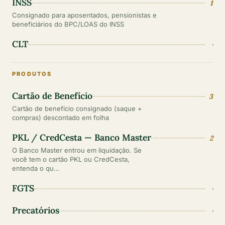
INSS
1
Consignado para aposentados, pensionistas e
beneficiários do BPC/LOAS do INSS
CLT
·
PRODUTOS
Cartão de Benefício
3
Cartão de benefício consignado (saque +
compras) descontado em folha
PKL / CredCesta — Banco Master
2
O Banco Master entrou em liquidação. Se
você tem o cartão PKL ou CredCesta,
entenda o qu…
FGTS
·
Precatórios
·