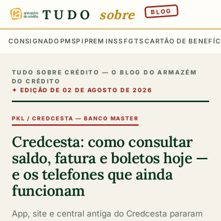
TUDO
sobre
BLOG
CONSIGNADO
PMSP
IPREM
INSS
FGTS
CARTÃO DE BENEFÍC
TUDO SOBRE CRÉDITO — O BLOG DO ARMAZÉM
DO CRÉDITO
✦
EDIÇÃO DE 02 DE AGOSTO DE 2026
PKL / CREDCESTA — BANCO MASTER
Credcesta: como consultar
saldo, fatura e boletos hoje —
e os telefones que ainda
funcionam
App, site e central antiga do Credcesta pararam