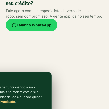
seu crédito?
Fale agora com um especialista de verdade — sem
robô, sem compromisso. A gente explica no seu tempo.
Falar no WhatsApp
Conteúdos escritos por especialistas
Informações claras, atualizadas e confiáveis para
ajudar você a fazer sempre a melhor escolha.
Atualizado
site funcionando e não
periodicamente
emais só rodam com a sua
dar de ideia quando quiser
Fonte confiável
Privacidade
.
desde 2002