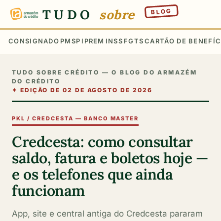
TUDO
sobre
BLOG
CONSIGNADO
PMSP
IPREM
INSS
FGTS
CARTÃO DE BENEFÍC
TUDO SOBRE CRÉDITO — O BLOG DO ARMAZÉM
DO CRÉDITO
✦
EDIÇÃO DE 02 DE AGOSTO DE 2026
PKL / CREDCESTA — BANCO MASTER
Credcesta: como consultar
saldo, fatura e boletos hoje —
e os telefones que ainda
funcionam
App, site e central antiga do Credcesta pararam