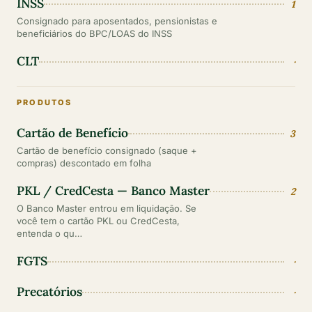
INSS
1
Consignado para aposentados, pensionistas e
beneficiários do BPC/LOAS do INSS
CLT
·
PRODUTOS
Cartão de Benefício
3
Cartão de benefício consignado (saque +
compras) descontado em folha
PKL / CredCesta — Banco Master
2
O Banco Master entrou em liquidação. Se
você tem o cartão PKL ou CredCesta,
entenda o qu…
FGTS
·
Precatórios
·