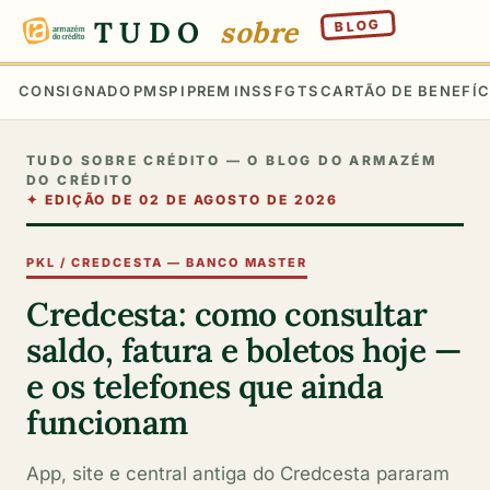
TUDO
sobre
BLOG
CONSIGNADO
PMSP
IPREM
INSS
FGTS
CARTÃO DE BENEFÍC
TUDO SOBRE CRÉDITO — O BLOG DO ARMAZÉM
DO CRÉDITO
✦
EDIÇÃO DE 02 DE AGOSTO DE 2026
PKL / CREDCESTA — BANCO MASTER
Credcesta: como consultar
saldo, fatura e boletos hoje —
e os telefones que ainda
funcionam
App, site e central antiga do Credcesta pararam