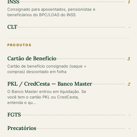
INSS
1
Consignado para aposentados, pensionistas e
beneficiários do BPC/LOAS do INSS
CLT
·
PRODUTOS
Cartão de Benefício
3
Cartão de benefício consignado (saque +
compras) descontado em folha
PKL / CredCesta — Banco Master
2
O Banco Master entrou em liquidação. Se
você tem o cartão PKL ou CredCesta,
entenda o qu…
FGTS
·
Precatórios
·